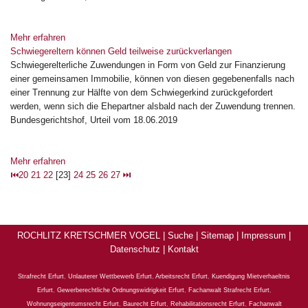
Mehr erfahren
Schwiegereltern können Geld teilweise zurückverlangen
Schwiegerelterliche Zuwendungen in Form von Geld zur Finanzierung
einer gemeinsamen Immobilie, können von diesen gegebenenfalls nach
einer Trennung zur Hälfte von dem Schwiegerkind zurückgefordert
werden, wenn sich die Ehepartner alsbald nach der Zuwendung trennen.
Bundesgerichtshof, Urteil vom 18.06.2019
Mehr erfahren
⏮
20
21
22
[23]
24
25
26
27
⏭
ROCHLITZ KRETSCHMER VOGEL |
Suche
|
Sitemap
|
Impressum
|
Datenschutz
|
Kontakt
Strafrecht Erfurt
,
Unlauterer Wettbewerb Erfurt
,
Arbeitsrecht Erfurt
,
Kuendigung Mietverhaeltnis
Erfurt
,
Gewerberechtliche Ordnungswidrigkeit Erfurt
,
Fachanwalt Strafrecht Erfurt
,
Wohnungseigentumsrecht Erfurt
,
Baurecht Erfurt
,
Rehabilitationsrecht Erfurt
,
Fachanwalt