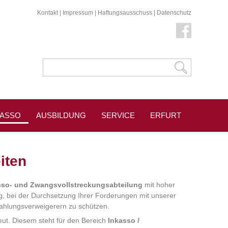
Kontakt
|
Impressum
|
Haftungsausschuss
|
Datenschutz
KASSO
AUSBILDUNG
SERVICE
ERFURT
PRESSESPIEGEL
iten
sso- und Zwangsvollstreckungsabteilung
mit hoher
g, bei der Durchsetzung Ihrer Forderungen mit unserer
 Zahlungsverweigerern zu schützen.
eut. Diesem steht für den Bereich
Inkasso /