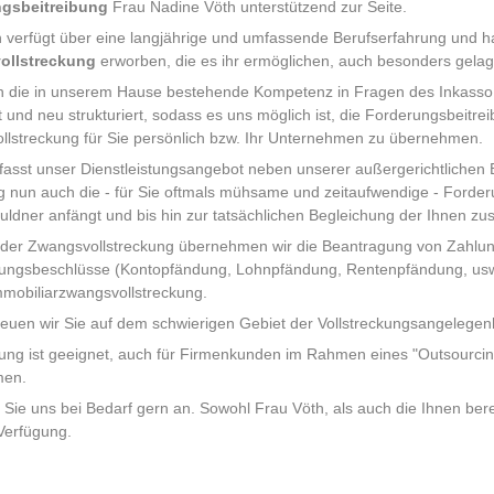
gsbeitreibung
Frau Nadine Vöth unterstützend zur Seite.
 verfügt über eine langjährige und umfassende Berufserfahrung und h
ollstreckung
erworben, die es ihr ermöglichen, auch besonders gelage
n die in unserem Hause bestehende Kompetenz in Fragen des Inkasso,
 und neu strukturiert, sodass es uns möglich ist, die Forderungsbeitr
lstreckung für Sie persönlich bzw. Ihr Unternehmen zu übernehmen.
asst unser Dienstleistungsangebot neben unserer außergerichtlichen Be
g nun auch die - für Sie oftmals mühsame und zeitaufwendige - Forderu
uldner anfängt und bis hin zur tatsächlichen Begleichung der Ihnen zu
der Zwangsvollstreckung übernehmen wir die Beantragung von Zahlun
ungsbeschlüsse (Kontopfändung, Lohnpfändung, Rentenpfändung, usw.
mmobiliarzwangsvollstreckung.
euen wir Sie auf dem schwierigen Gebiet der Vollstreckungsangelegen
lung ist geeignet, auch für Firmenkunden im Rahmen eines "Outsourc
men.
Sie uns bei Bedarf gern an. Sowohl Frau Vöth, als auch die Ihnen bere
Verfügung.