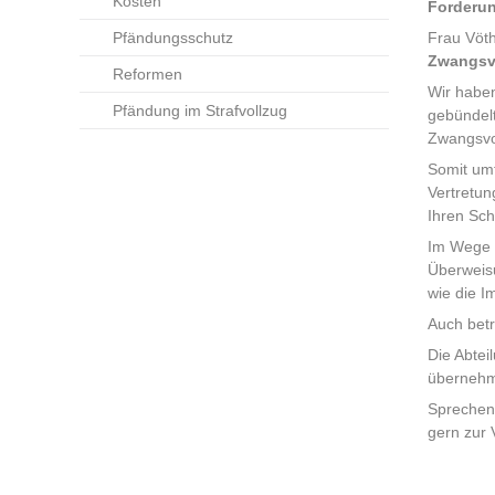
Kosten
Forderun
Pfändungsschutz
Frau Vöth
Zwangsv
Reformen
Wir habe
Pfändung im Strafvollzug
gebündelt
Zwangsvol
Somit umf
Vertretun
Ihren Sch
Im Wege 
Überweis
wie die I
Auch betr
Die Abtei
überneh
Sprechen 
gern zur 