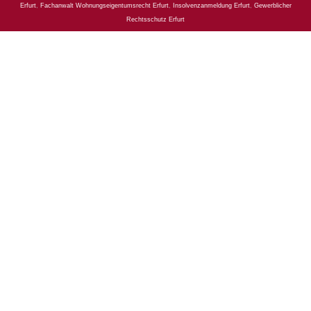
Erfurt
,
Fachanwalt Wohnungseigentumsrecht Erfurt
,
Insolvenzanmeldung Erfurt
,
Gewerblicher
Rechtsschutz Erfurt