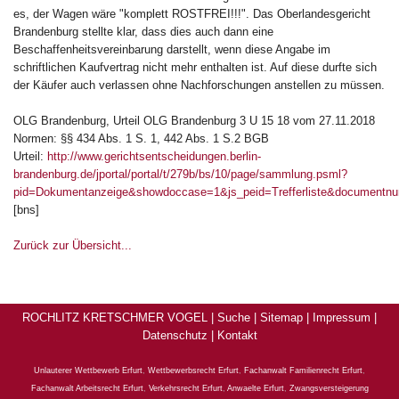
es, der Wagen wäre "komplett ROSTFREI!!!". Das Oberlandesgericht
Brandenburg stellte klar, dass dies auch dann eine
Beschaffenheitsvereinbarung darstellt, wenn diese Angabe im
schriftlichen Kaufvertrag nicht mehr enthalten ist. Auf diese durfte sich
der Käufer auch verlassen ohne Nachforschungen anstellen zu müssen.
OLG Brandenburg, Urteil OLG Brandenburg 3 U 15 18 vom 27.11.2018
Normen: §§ 434 Abs. 1 S. 1, 442 Abs. 1 S.2 BGB
Urteil:
http://www.gerichtsentscheidungen.berlin-
brandenburg.de/jportal/portal/t/279b/bs/10/page/sammlung.psml?
pid=Dokumentanzeige&showdoccase=1&js_peid=Trefferliste&documentn
[bns]
Zurück zur Übersicht...
ROCHLITZ KRETSCHMER VOGEL |
Suche
|
Sitemap
|
Impressum
|
Datenschutz
|
Kontakt
Unlauterer Wettbewerb Erfurt
,
Wettbewerbsrecht Erfurt
,
Fachanwalt Familienrecht Erfurt
,
Fachanwalt Arbeitsrecht Erfurt
,
Verkehrsrecht Erfurt
,
Anwaelte Erfurt
,
Zwangsversteigerung