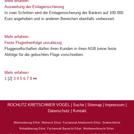
Mehr erfahren
Ausweitung der Einlagensicherung
In zwei Schritten wird die Einlagensicherung der Banken auf 100.000
Euro angehoben und in anderen Bereichen ebenfalls verbessert.
Mehr erfahren
Feste Flugreihenfolge unzulässig
Fluggesellschaften dürfen ihren Kunden in ihren AGB keine feste
Abfolge für die gebuchten Flüge vorschreiben.
Mehr erfahren
1
[2]
3
4
5
6
7
8
⏭
ROCHLITZ KRETSCHMER VOGEL |
Suche
|
Sitemap
|
Impressum
|
Datenschutz
|
Kontakt
Mietminderung Erfurt
,
Mietrecht Erfurt
,
Fachanwalt Arbeitsrecht Erfurt
,
Strafrechtliche
Rehabilitierung Erfurt
,
Fachanwalt Baurecht Erfurt
,
Wettbewerbsrecht Erfurt
,