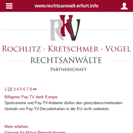
www.rechtsanwalt-erfurt.info
1
[2]
3
4
5
6
7
8
⏭
Billigeres Pay-TV dank Europa
Sportvereine und Pay-TV-Anbieter dürfen den grenzüberschreitenden
Vertrieb von Pay-TV-Decoderkarten in der EU nicht verbieten.
Mehr erfahren
Grenzen für fiktive Reparaturkosten