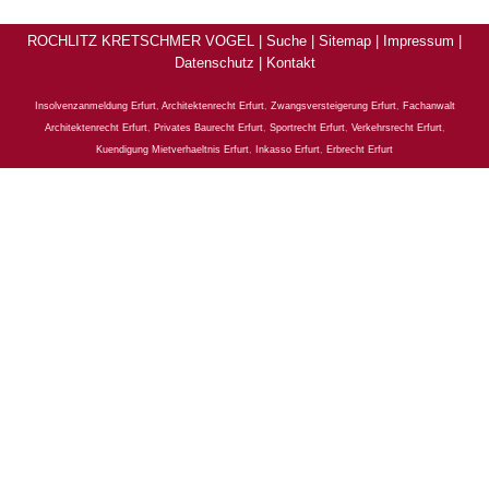
ROCHLITZ KRETSCHMER VOGEL |
Suche
|
Sitemap
|
Impressum
|
Datenschutz
|
Kontakt
Insolvenzanmeldung Erfurt
,
Architektenrecht Erfurt
,
Zwangsversteigerung Erfurt
,
Fachanwalt
Architektenrecht Erfurt
,
Privates Baurecht Erfurt
,
Sportrecht Erfurt
,
Verkehrsrecht Erfurt
,
Kuendigung Mietverhaeltnis Erfurt
,
Inkasso Erfurt
,
Erbrecht Erfurt