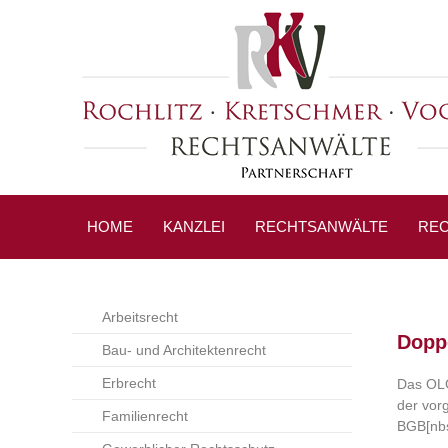
HOME
KANZLEI
RECHTSANWÄLTE
REC
Arbeitsrecht
Dopp
Bau- und Architektenrecht
Erbrecht
Das OLG
der vor
Familienrecht
BGB[nbs