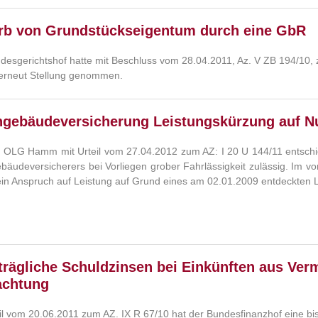
rb von Grundstückseigentum durch eine GbR
desgerichtshof hatte mit Beschluss vom 28.04.2011, Az. V ZB 194/10, 
erneut Stellung genommen.
gebäudeversicherung Leistungskürzung auf Nu
 OLG Hamm mit Urteil vom 27.04.2012 zum AZ: I 20 U 144/11 entschied
äudeversicherers bei Vorliegen grober Fahrlässigkeit zulässig. Im vor
ein Anspruch auf Leistung auf Grund eines am 02.01.2009 entdeckten 
rägliche Schuldzinsen bei Einkünften aus Ver
achtung
eil vom 20.06.2011 zum AZ. IX R 67/10 hat der Bundesfinanzhof eine b