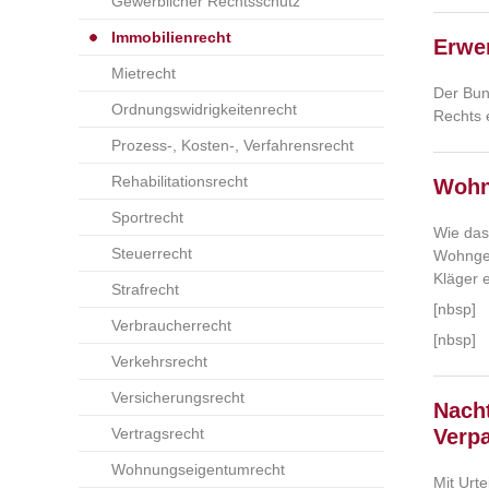
Gewerblicher Rechtsschutz
Immobilienrecht
Erwe
Mietrecht
Der Bun
Ordnungswidrigkeitenrecht
Rechts 
Prozess-, Kosten-, Verfahrensrecht
Rehabilitationsrecht
Wohn
Sportrecht
Wie das
Steuerrecht
Wohngeb
Kläger 
Strafrecht
[nbsp]
Verbraucherrecht
[nbsp]
Verkehrsrecht
Versicherungsrecht
Nacht
Vertragsrecht
Verp
Wohnungseigentumrecht
Mit Urt