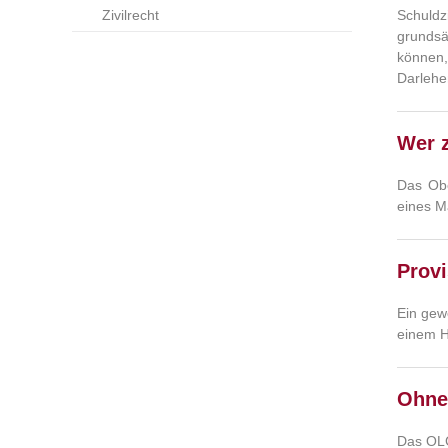
Zivilrecht
Schuldz
grundsä
können,
Darlehen
Wer 
Das Obe
eines M
Provi
Ein gew
einem H
Ohne
Das OLG