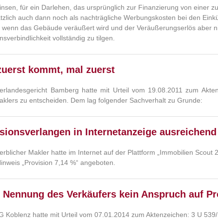
insen, für ein Darlehen, das ursprünglich zur Finanzierung von eine
tzlich auch dann noch als nachträgliche Werbungskosten bei den Ei
 wenn das Gebäude veräußert wird und der Veräußerungserlös aber nic
sverbindlichkeit vollständig zu tilgen.
zuerst kommt, mal zuerst
rlandesgericht Bamberg hatte mit Urteil vom 19.08.2011 zum Akten
aklers zu entscheiden. Dem lag folgender Sachverhalt zu Grunde:
sionsverlangen in Internetanzeige ausreichend
erblicher Makler hatte im Internet auf der Plattform „Immobilien Scout
inweis „Provision 7,14 %“ angeboten.
 Nennung des Verkäufers kein Anspruch auf Pr
 Koblenz hatte mit Urteil vom 07.01.2014 zum Aktenzeichen: 3 U 539/