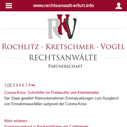
www.rechtsanwalt-erfurt.info
1
[2]
3
4
5
6
7
8
⏭
Corona-Krise: Soforthilfe für Freiberufler und Kleinbetriebe
Der Staat gewährt Kleinunternehmen Einmalzahlungen zum Ausgleich
von Einnahmeausfällen aufgrund der Corona-Krise.
Mehr erfahren
Sonntagsverkauf in Bäckereifilialen mit Cafébetrieb